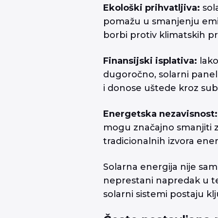
Ekološki prihvatljiva:
sol
pomažu u smanjenju emisi
borbi protiv klimatskih 
Finansijski isplativa:
lako
dugoročno, solarni panel
i donose uštede kroz subv
Energetska nezavisnost:
mogu značajno smanjiti 
tradicionalnih izvora ener
Solarna energija nije sa
neprestani napredak u te
solarni sistemi postaju k