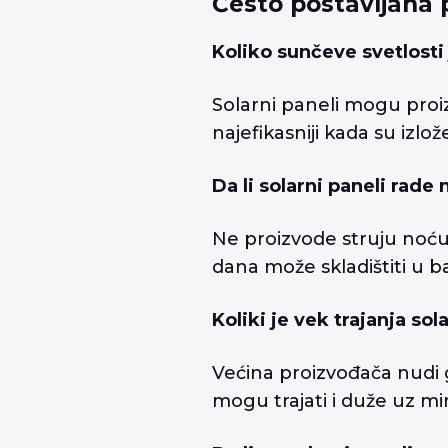
Često postavljana p
Koliko sunčeve svetlosti
Solarni paneli mogu proiz
najefikasniji kada su izl
Da li solarni paneli rade
Ne proizvode struju noću,
dana može skladištiti u b
Koliki je vek trajanja sol
Većina proizvođača nudi g
mogu trajati i duže uz m