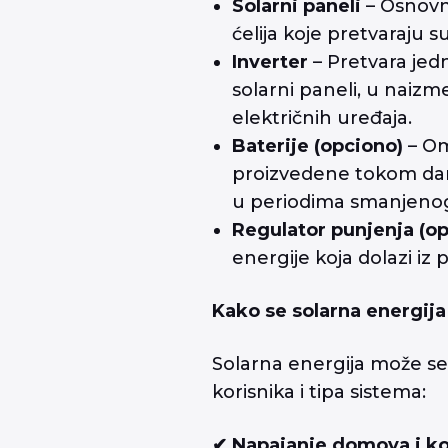
Solarni paneli
– Osnovn
ćelija koje pretvaraju 
Inverter
– Pretvara jed
solarni paneli, u naiz
električnih uređaja.
Baterije (opciono)
– Om
proizvedene tokom dana
u periodima smanjenog
Regulator punjenja (o
energije koja dolazi iz
Kako se solarna energija
Solarna energija može se 
korisnika i tipa sistema:
✔ Napajanje domova i k