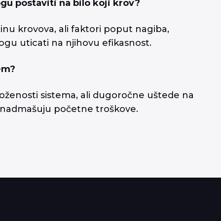
ogu postaviti na bilo koji krov?
inu krovova, ali faktori poput nagiba,
ogu uticati na njihovu efikasnost.
tem?
 složenosti sistema, ali dugoročne uštede na
o nadmašuju početne troškove.