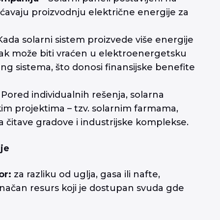
avaju proizvodnju električne energije za
Kada solarni sistem proizvede više energije
šak može biti vraćen u elektroenergetsku
 sistema, što donosi finansijske benefite
 Pored individualnih rešenja, solarna
likim projektima – tzv. solarnim farmama,
 čitave gradove i industrijske komplekse.
je
or:
za razliku od uglja, gasa ili nafte,
onačan resurs koji je dostupan svuda gde