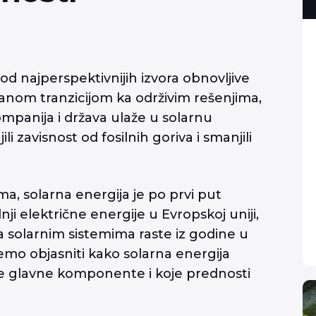
od najperspektivnijih izvora obnovljive
zanom tranzicijom ka održivim rešenjima,
mpanija i država ulaže u solarnu
i zavisnost od fosilnih goriva i smanjili
a, solarna energija je po prvi put
nji električne energije u Evropskoj uniji,
a solarnim sistemima raste iz godine u
mo objasniti kako solarna energija
ne glavne komponente i koje prednosti