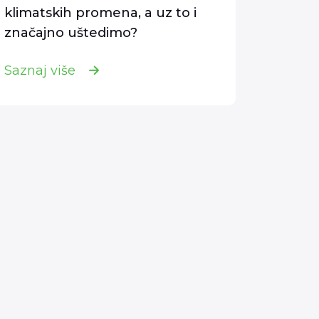
klimatskih promena, a uz to i
značajno uštedimo?
Saznaj više