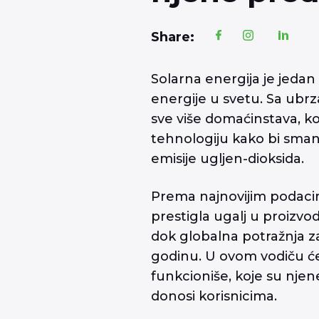
Share:
Solarna energija je jedan 
energije u svetu. Sa ubr
sve više domaćinstava, ko
tehnologiju kako bi smanjil
emisije ugljen-dioksida.
Prema najnovijim podacim
prestigla ugalj u proizvod
dok globalna potražnja z
godinu. U ovom vodiču će
funkcioniše, koje su nje
donosi korisnicima.