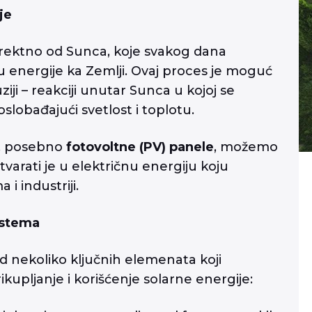
je
direktno od Sunca, koje svakog dana
 energije ka Zemlji. Ovaj proces je moguć
ziji – reakciji unutar Sunca u kojoj se
slobađajući svetlost i toplotu.
u, posebno
fotovoltne (PV) panele
, možemo
tvarati je u električnu energiju koju
i industriji.
istema
 od nekoliko ključnih elemenata koji
upljanje i korišćenje solarne energije: