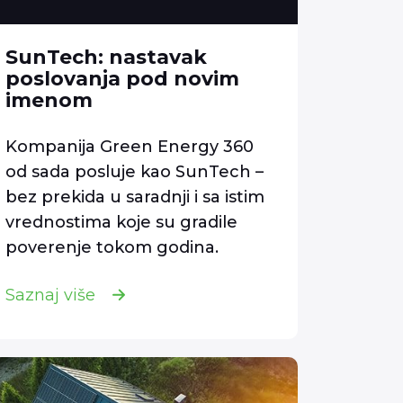
SunTech: nastavak
poslovanja pod novim
imenom
Kompanija Green Energy 360
od sada posluje kao SunTech –
bez prekida u saradnji i sa istim
vrednostima koje su gradile
poverenje tokom godina.
Saznaj više