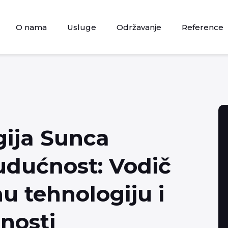
O nama
Usluge
Održavanje
Reference
gija Sunca
udućnost: Vodič
nu tehnologiju i
nosti