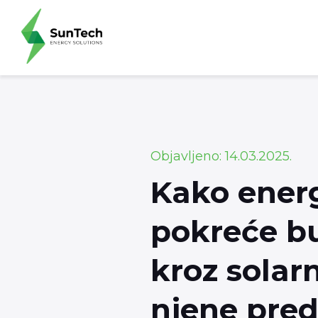
Objavljeno: 14.03.2025.
Kako ener
pokreće b
kroz solar
njene pred