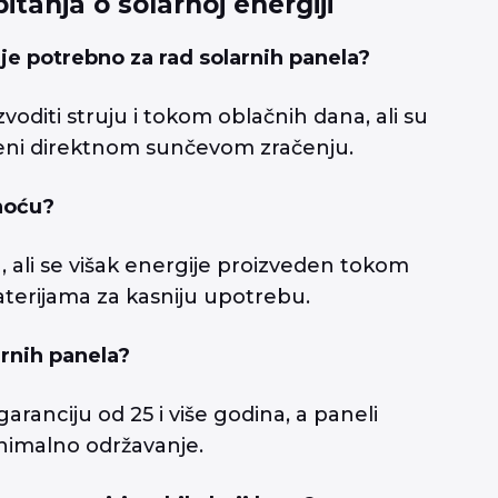
itanja o solarnoj energiji
 je potrebno za rad solarnih panela?
voditi struju i tokom oblačnih dana, ali su
oženi direktnom sunčevom zračenju.
 noću?
 ali se višak energije proizveden tokom
aterijama za kasniju upotrebu.
arnih panela?
aranciju od 25 i više godina, a paneli
inimalno održavanje.