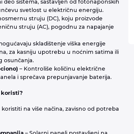
i deo sistema, sastavljen od fotonaponskih
sunčevu svetlost u električnu energiju.
nosmernu struju (DC), koju proizvode
meničnu struju (AC), pogodnu za napajanje
ogućavaju skladištenje viška energije
, za kasniju upotrebu u noćnim satima ili
 osunčanja.
pciono)
– Kontroliše količinu električne
 panela i sprečava prepunjavanje baterija.
 koristi?
koristiti na više načina, zavisno od potreba
ompanija
– Solarni paneli postavljeni na