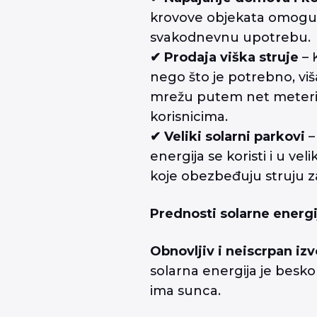
krovove objekata omoguć
svakodnevnu upotrebu.
✔ Prodaja viška struje
– 
nego što je potrebno, vi
mrežu putem net metering
korisnicima.
✔ Veliki solarni parkovi
–
energija se koristi i u ve
koje obezbeđuju struju za
Prednosti solarne energi
Obnovljiv i neiscrpan izv
solarna energija je besk
ima sunca.