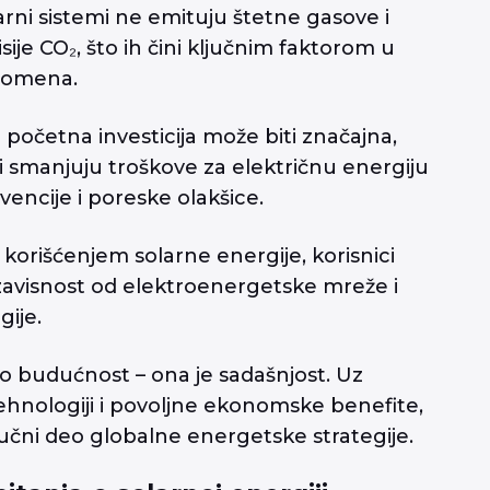
arni sistemi ne emituju štetne gasove i
je CO₂, što ih čini ključnim faktorom u
promena.
 početna investicija može biti značajna,
i smanjuju troškove za električnu energiju
encije i poreske olakšice.
korišćenjem solarne energije, korisnici
zavisnost od elektroenergetske mreže i
gije.
mo budućnost – ona je sadašnjost. Uz
hnologiji i povoljne ekonomske benefite,
ljučni deo globalne energetske strategije.