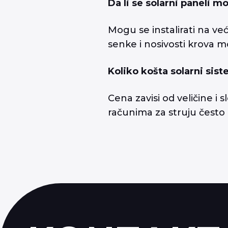
Da li se solarni paneli m
Mogu se instalirati na već
senke i nosivosti krova m
Koliko košta solarni sis
Cena zavisi od veličine i
računima za struju čest