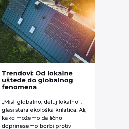
Trendovi: Od lokalne
uštede do globalnog
fenomena
„Misli globalno, deluj lokalno“,
glasi stara ekološka krilatica. Ali,
kako možemo da lično
doprinesemo borbi protiv