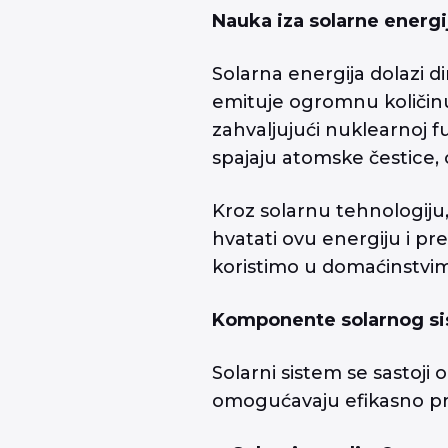
Nauka iza solarne energi
Solarna energija dolazi 
emituje ogromnu količinu
zahvaljujući nuklearnoj fu
spajaju atomske čestice, o
Kroz solarnu tehnologij
hvatati ovu energiju i pre
koristimo u domaćinstvima 
Komponente solarnog s
Solarni sistem se sastoji
omogućavaju efikasno prik