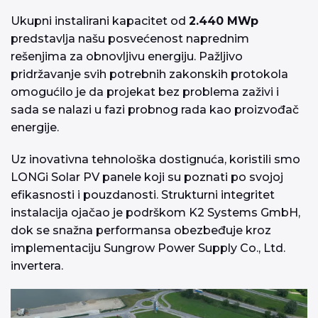
Ukupni instalirani kapacitet od
2.440 MWp
predstavlja našu posvećenost naprednim
rešenjima za obnovljivu energiju. Pažljivo
pridržavanje svih potrebnih zakonskih protokola
omogućilo je da projekat bez problema zaživi i
sada se nalazi u fazi probnog rada kao proizvođač
energije.
Uz inovativna tehnološka dostignuća, koristili smo
LONGi Solar PV panele koji su poznati po svojoj
efikasnosti i pouzdanosti. Strukturni integritet
instalacija ojačao je podrškom K2 Systems GmbH,
dok se snažna performansa obezbeđuje kroz
implementaciju Sungrow Power Supply Co., Ltd.
invertera.
Прегледач
видео