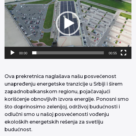
записа
00:00
00:55
Ova prekretnica naglašava našu posvećenost
unapređenju energetske tranzicije u Srbiji i širem
zapadnobalkanskom regionu, pojačavajući
korišćenje obnovljivih izvora energije. Ponosni smo
što doprinosimo zelenijoj, održivoj budućnosti i
odlučni smo u našoj posvećenosti vođenju
ekoloških energetskih rešenja za svetliju
budućnost.