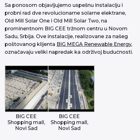
Sa ponosom objavljujemo uspešnu instalaciju i
probni rad dve revolucionarne solarne elektrane,
Old Mill Solar One i Old Mill Solar Two, na
prominentnom BIG CEE tržnom centru u Novom
Sadu, Srbija. Ove instalacije, realizovane za našeg
poštovanog klijenta
BIG MEGA Renewable Energy
,
označavaju veliki napredak ka održivoj budućnosti.
BIG CEE
BIG CEE
Shopping mall,
Shopping mall,
Novi Sad
Novi Sad