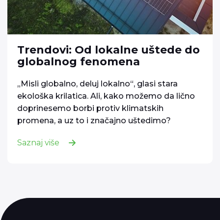
Trendovi: Od lokalne uštede do
globalnog fenomena
„Misli globalno, deluj lokalno“, glasi stara
ekološka krilatica. Ali, kako možemo da lično
doprinesemo borbi protiv klimatskih
promena, a uz to i značajno uštedimo?
Saznaj više